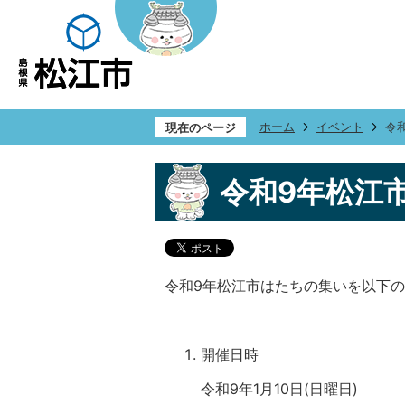
ホーム
イベント
令
現在のページ
令和9年松江
令和9年松江市はたちの集いを以下
開催日時
令和9年1月10日(日曜日)