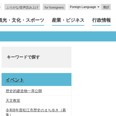
翻訳
ふりがな/音声読み上げ
for foreigners
観光・文化・スポーツ
産業・ビジネス
行政情報
キーワードで探す
イベント
歴史的建造物一斉公開
天文教室
令和8年度松江市歴史のまち歩き（募
集）