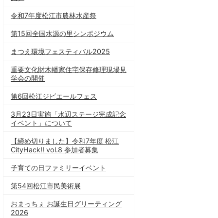
令和7年度松江市農林水産祭
第15回全国水源の里シンポジウム
まつえ環境フェスティバル2025
重要文化財木幡家住宅保存修理現場見
学会の開催
第6回松江ジビエールフェス
3月23日実施「水辺ステージ完成記念
イベント」について
【締め切りました】令和7年度 松江
CityHack!! vol.8 参加者募集
子育ての日ファミリーイベント
第54回松江市民美術展
おまっちぇ お誕生日グリーティング
2026