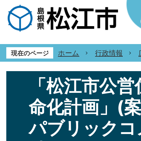
ホーム
行政情報
現在のページ
「松江市公営
命化計画」(案
パブリックコ