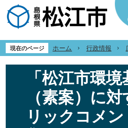
ホーム
行政情報
現在のページ
「松江市環境
（素案）に対
リックコメン