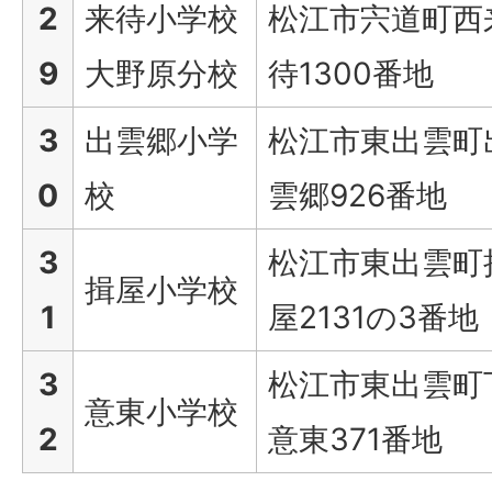
2
来待小学校
松江市宍道町西
9
大野原分校
待1300番地
3
出雲郷小学
松江市東出雲町
0
校
雲郷926番地
3
松江市東出雲町
揖屋小学校
1
屋2131の3番地
3
松江市東出雲町
意東小学校
2
意東371番地