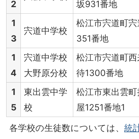
2
坂931番地
1
松江市宍道町宍
宍道中学校
3
351番地
1
宍道中学校
松江市宍道町西
4
大野原分校
待1300番地
1
東出雲中学
松江市東出雲町
5
校
屋1251番地1
各学校の生徒数については、
統