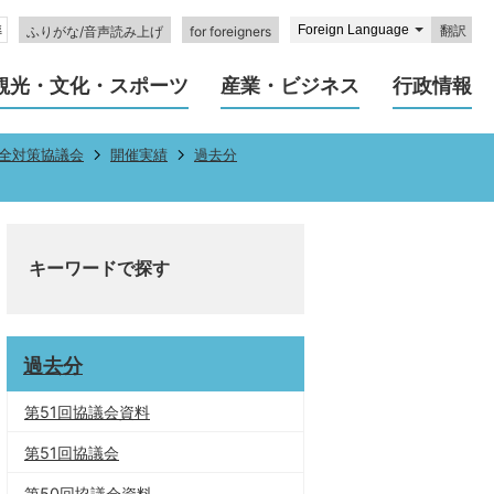
翻訳
ふりがな/音声読み上げ
for foreigners
観光・文化・スポーツ
産業・ビジネス
行政情報
全対策協議会
開催実績
過去分
キーワードで探す
過去分
第51回協議会資料
第51回協議会
第50回協議会資料