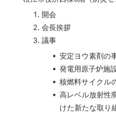
開会
会長挨拶
議事
安定ヨウ素剤の
発電用原子炉施
核燃料サイクル
高レベル放射性
けた新たな取り