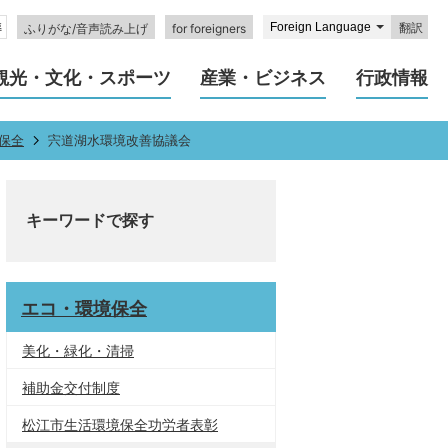
翻訳
ふりがな/音声読み上げ
for foreigners
観光・文化・スポーツ
産業・ビジネス
行政情報
保全
宍道湖水環境改善協議会
キーワードで探す
エコ・環境保全
美化・緑化・清掃
補助金交付制度
松江市生活環境保全功労者表彰