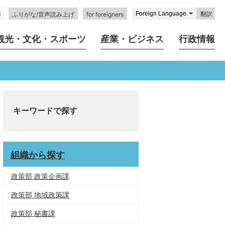
翻訳
ふりがな/音声読み上げ
for foreigners
観光・文化・スポーツ
産業・ビジネス
行政情報
キーワードで探す
組織から探す
政策部 政策企画課
政策部 地域政策課
政策部 秘書課