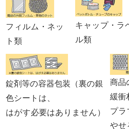
キャップ・ラ
フィルム・ネッ
ル類
ト類
商品
錠剤等の容器包装（裏の銀
緩衝
色シートは、
プラ
はがす必要はありません）
やせ