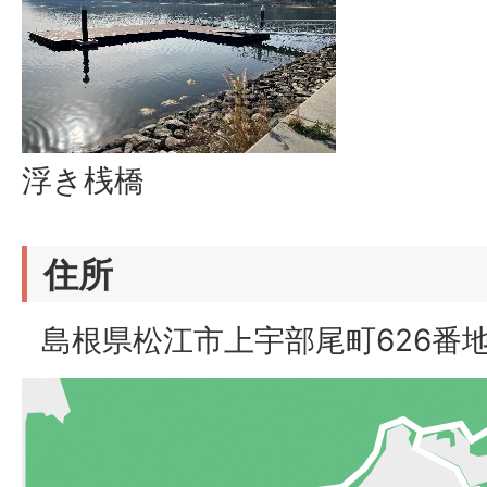
浮き桟橋
住所
島根県松江市上宇部尾町626番