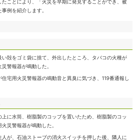
したことにより、「火災を早期に発見することができ、被
た事例を紹介します。
吸い殻をゴミ袋に捨て、外出したところ、タバコの火種が
火災警報器が鳴動した。
住宅用火災警報器の鳴動音と異臭に気づき、119番通報し
2
の上に水筒、樹脂製のコップを置いたため、樹脂製のコッ
用火災警報器が鳴動した。
住人が、石油ストーブの消火スイッチを押した後、隣人に