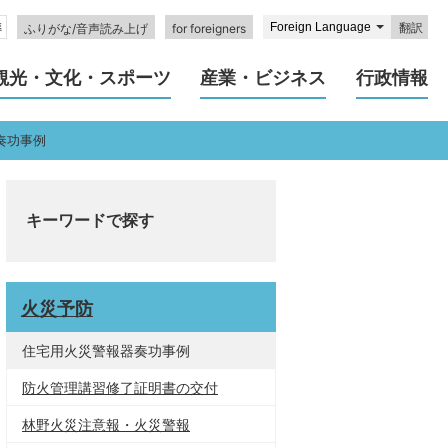
翻訳
ふりがな/音声読み上げ
for foreigners
観光・文化・スポーツ
産業・ビジネス
行政情報
奏功事例
キーワードで探す
火災予防
住宅用火災警報器奏功事例
防火管理講習修了証明書の交付
林野火災注意報・火災警報