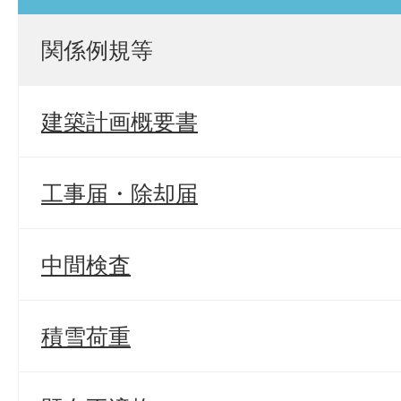
関係例規等
建築計画概要書
工事届・除却届
中間検査
積雪荷重