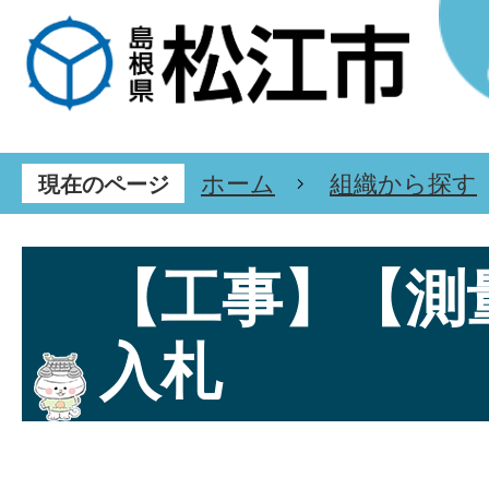
ホーム
組織から探す
現在のページ
【工事】【測
入札