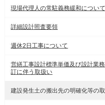
現場代理人の常駐義務緩和につい
詳細設計照査要領
週休2日工事について
営繕工事設計標準単価及び設計業務
訂に伴う取扱い
建設発生土の搬出先の明確化等の