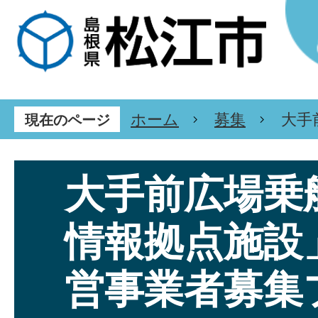
ホーム
募集
大手
現在のページ
大手前広場乗
情報拠点施設
営事業者募集