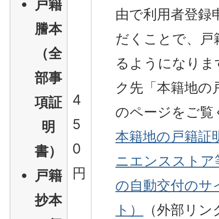
戸籍
由で利用者登録
謄本
だくことで、戸
（全
るようになりま
部事
ク先「本籍地の
4
項証
のページをご覧
5
明
本籍地の戸籍証
0
書）
ニエンスストア
円
戸籍
の自動交付のサ
抄本
ト）
（外部リン