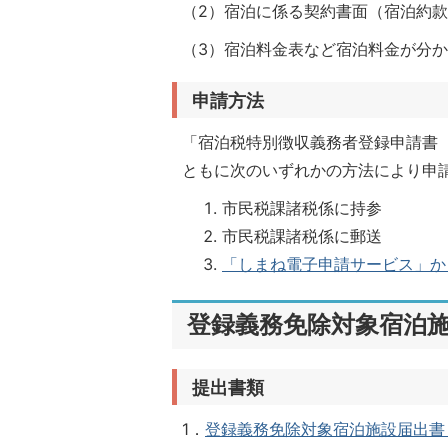
（2）宿泊に係る契約書面（宿泊約
（3）宿泊料金表など宿泊料金が分
申請方法
「宿泊税特別徴収義務者登録申請書
ともに次のいずれかの方法により申
市民税課諸税係に持参
市民税課諸税係に郵送
「しまね電子申請サービス」か
登録義務免除対象宿泊
提出書類
1．
登録義務免除対象宿泊施設届出書（様式