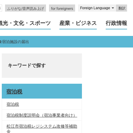
翻訳
ふりがな/音声読み上げ
for foreigners
観光・文化・スポーツ
産業・ビジネス
行政情報
象宿泊施設の届出
キーワードで探す
宿泊税
宿泊税
宿泊税制度説明会（宿泊事業者向け）
松江市宿泊税レジシステム改修等補助
金