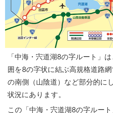
「中海・宍道湖8の字ルート」は
囲を8の字状に結ぶ高規格道路網
の南側（山陰道）など部分的に
状況にあります。
この「中海・宍道湖8の字ルー