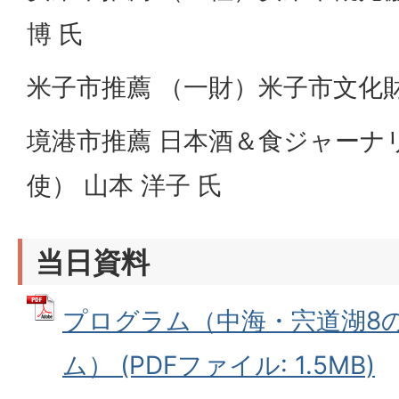
博 氏
米子市推薦 （一財）米子市文化財団
境港市推薦 日本酒＆食ジャーナリ
使） 山本 洋子 氏
当日資料
プログラム（中海・宍道湖8
ム） (PDFファイル: 1.5MB)