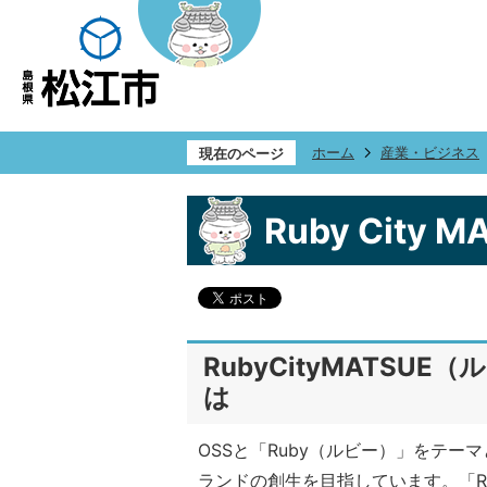
ホーム
産業・ビジネス
現在のページ
Ruby City M
RubyCityMATS
は
OSSと「Ruby（ルビー）」をテー
ランドの創生を目指しています。「R