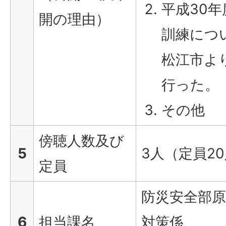
平成30
開の理由）
訓練につ
松江市よ
行った。
その他
傍聴人数及び
5
3人（定員2
定員
防災安全部原
6
担当課名
対策係