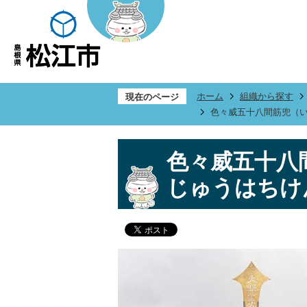
ホーム
組織から探す
現在のページ
色々威五十八間筋兜（
色々威五十八
じゅうはちけ