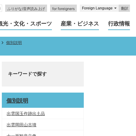
翻訳
ふりがな/音声読み上げ
for foreigners
観光・文化・スポーツ
産業・ビジネス
行政情報
個別説明
キーワードで探す
個別説明
出雲国玉作跡出土品
出雲岡田山古墳
十一面観音立像