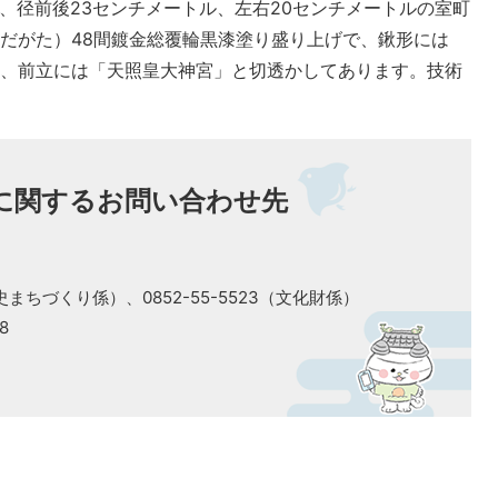
ル、径前後23センチメートル、左右20センチメートルの室町
だがた）48間鍍金総覆輪黒漆塗り盛り上げで、鍬形には
」、前立には「天照皇大神宮」と切透かしてあります。技術
に関するお問い合わせ先
（歴史まちづくり係）、0852-55-5523（文化財係）
8