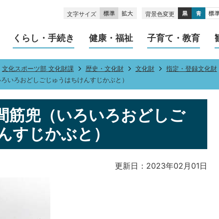
文字サイズ
背景色変更
くらし・手続き
健康・福祉
子育て・教育
文化スポーツ部 文化財課
歴史・文化財
文化財
指定・登録文化財
いろいろおどしごじゅうはちけんすじかぶと）
間筋兜（いろいろおどしご
んすじかぶと）
更新日：2023年02月01日