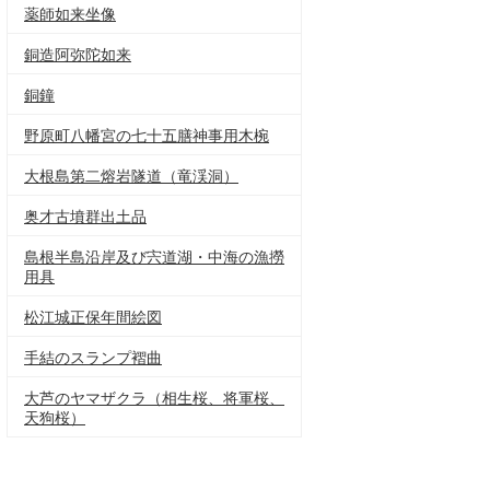
薬師如来坐像
銅造阿弥陀如来
銅鐘
野原町八幡宮の七十五膳神事用木椀
大根島第二熔岩隧道（竜渓洞）
奥才古墳群出土品
島根半島沿岸及び宍道湖・中海の漁撈
用具
松江城正保年間絵図
手結のスランプ褶曲
大芦のヤマザクラ（相生桜、将軍桜、
天狗桜）