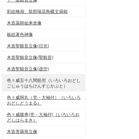
彩絵檜扇、龍胆瑞花鳥蝶文扇箱
木造薬師如来坐像
板絵著色神像
木造聖観音立像(日光)
木造聖観音立像(聖観音)
木造聖観音立像(虚空)
色々威五十八間筋兜（いろいろおどし
ごじゅうはちけんすじかぶと）
色々威胴丸（兜・大袖付）（いろいろ
おどしどうまる）
色々威腹巻(兜・大袖付)（いろいろお
どしはらまき）
木造菩薩形立像