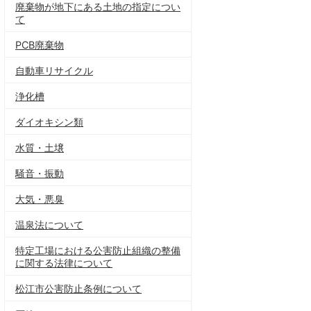
廃棄物が地下にある土地の指定につい
て
PCB廃棄物
自動車リサイクル
浄化槽
ダイオキシン類
水質・土壌
騒音・振動
大気・悪臭
温泉法について
特定工場における公害防止組織の整備
に関する法律について
松江市公害防止条例について