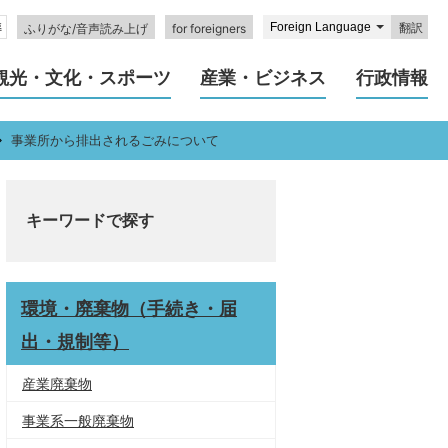
翻訳
ふりがな/音声読み上げ
for foreigners
観光・文化・スポーツ
産業・ビジネス
行政情報
事業所から排出されるごみについて
キーワードで探す
環境・廃棄物（手続き・届
出・規制等）
産業廃棄物
事業系一般廃棄物