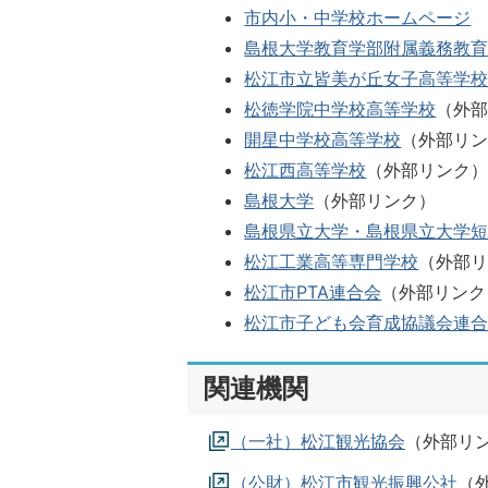
市内小・中学校ホームページ
島根大学教育学部附属義務教
松江市立皆美が丘女子高等学
松徳学院中学校高等学校
（外
開星中学校高等学校
（外部リ
松江西高等学校
（外部リンク
島根大学
（外部リンク）
島根県立大学・島根県立大学
松江工業高等専門学校
（外部
松江市PTA連合会
（外部リンク
松江市子ども会育成協議会連
関連機関
（一社）松江観光協会
（外部リ
（公財）松江市観光振興公社
（