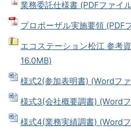
業務委託仕様書 (PDFファイル: 1
プロポーザル実施要領 (PDFファイ
エコステーション松江 参考資
16.0MB)
様式2(参加表明書) (Wordファイ
様式3(会社概要調書) (Wordファ
様式4(業務実績調書) (Wordファ