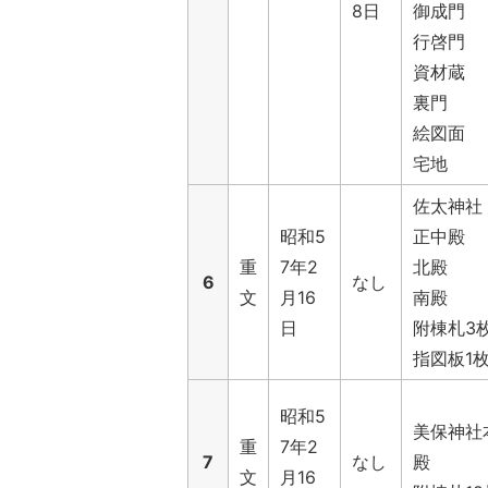
8日
御成門
行啓門
資材蔵
裏門
絵図面
宅地
佐太神社
昭和5
正中殿
重
7年2
北殿
6
なし
文
月16
南殿
日
附棟札3
指図板1
昭和5
美保神社
重
7年2
7
なし
殿
文
月16