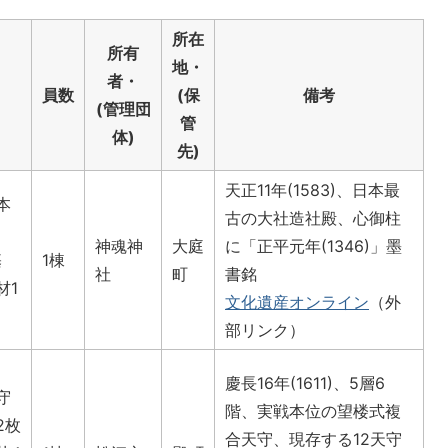
所在
所有
地・
者・
員数
(保
備考
(管理団
管
体)
先)
天正11年(1583)、日本最
本
古の大社造社殿、心御柱
神魂神
大庭
に「正平元年(1346)」墨
基
1棟
社
町
書銘
材1
文化遺産オンライン
（外
部リンク）
慶長16年(1611)、5層6
守
階、実戦本位の望楼式複
2枚
合天守、現存する12天守