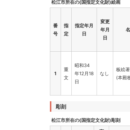
松江市所在の(国指定文化財)絵画
変更
番
指
指定年月
年月
号
定
日
日
昭和34
重
板絵著
1
年12月18
なし
文
(本殿
日
彫刻
松江市所在の(国指定文化財)彫刻