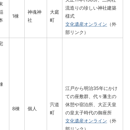
末
流造りの珍しい神社建築
稲
神魂神
大庭
1棟
様式
本
社
町
文化遺産オンライン
（外
部リンク）
宅
棟
江戸から明治35年にかけ
ての座敷群、代々藩主の
宍道
休憩や宿泊所、大正天皇
8棟
個人
町
の皇太子時代の御座所
文化遺産オンライン
（外
部リンク）