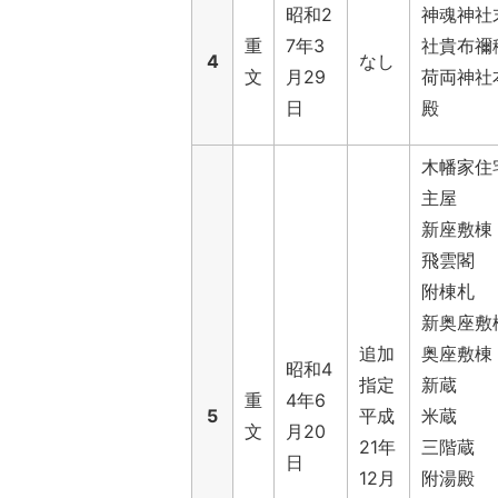
昭和2
神魂神社
重
7年3
社貴布禰
4
なし
文
月29
荷両神社
日
殿
木幡家住
主屋
新座敷棟
飛雲閣
附棟札
新奥座敷
追加
奥座敷棟
昭和4
指定
新蔵
重
4年6
5
平成
米蔵
文
月20
21年
三階蔵
日
12月
附湯殿