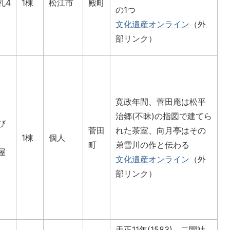
札4
1棟
松江市
殿町
の1つ
文化遺産オンライン
（外
部リンク）
寛政年間、菅田庵は松平
治郷(不昧)の指図で建てら
び
菅田
れた茶室、向月亭はその
1棟
個人
町
弟雪川の作と伝わる
屋
文化遺産オンライン
（外
部リンク）
天正11年(1583)、二間社