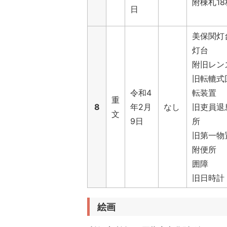
附棟札18
日
美保関灯
灯台
附旧レン
旧転轆式
令和4
転装置
重
8
年2月
なし
旧吏員退
文
9日
所
旧第一物
附便所
囲障
旧日時計
絵画