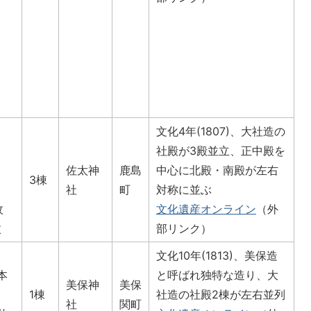
文化4年(1807)、大社造の
社殿が3殿並立、正中殿を
佐太神
鹿島
中心に北殿・南殿が左右
3棟
社
町
対称に並ぶ
枚
文化遺産オンライン
（外
枚
部リンク）
文化10年(1813)、美保造
本
と呼ばれ独特な造り、大
美保神
美保
1棟
社造の社殿2棟が左右並列
社
関町