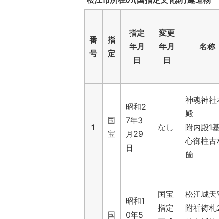
指定
変更
番
指
年月
年月
名称
号
定
日
日
神魂神社
昭和2
殿
国
7年3
1
なし
附内殿1
宝
月29
心御柱古
日
箇
国宝
松江城天
昭和1
指定
附祈祷札
国
0年5