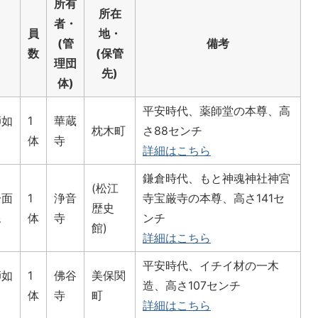
所有
所在
者・
員
地・
(管
備考
数
(保管
理団
先)
体)
平安時代、薬師堂の本尊、高
師如
1
華蔵
枕木町
さ88センチ
体
寺
詳細はこちら
鎌倉時代、もと神魂神社神宮
(松江
一面
1
浄音
寺宝厳寺の本尊、高さ141セ
歴史
像
体
寺
ンチ
館)
詳細はこちら
平安時代、イチイ材の一木
師如
1
佛谷
美保関
造、高さ107センチ
体
寺
町
詳細はこちら