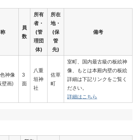
所有
所在
者・
地・
員
名称
(管
(保
備考
数
理団
管
体)
先)
室町、国内最古級の板絵神
八重
像、もとは本殿内壁の板絵
色神像
3
佐草
垣神
詳細は下記リンクをご覧く
板壁画)
面
町
社
ださい。
詳細はこちら