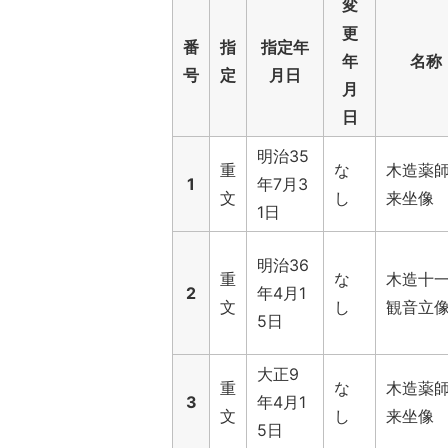
変
更
番
指
指定年
年
名称
号
定
月日
月
日
明治35
重
な
木造薬
1
年7月3
文
し
来坐像
1日
明治36
重
な
木造十
2
年4月1
文
し
観音立
5日
大正9
重
な
木造薬
3
年4月1
文
し
来坐像
5日