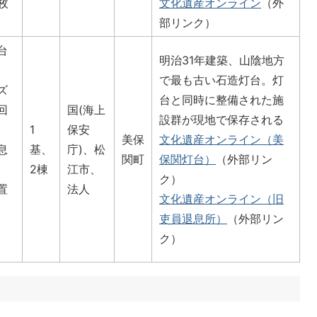
枚
文化遺産オンライン
（外
部リンク）
台
明治31年建築、山陰地方
で最も古い石造灯台。灯
ズ
台と同時に整備された施
回
国(海上
設群が現地で保存される
1
保安
美保
文化遺産オンライン（美
息
基、
庁)、松
関町
保関灯台）
（外部リン
2棟
江市、
ク）
置
法人
文化遺産オンライン（旧
吏員退息所）
（外部リン
ク）