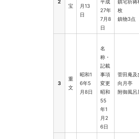
2
平成
鎮宅祈祷
宝
月13
27年
枚
日
7月8
鎮物3点
日
名
称・
記載
昭和1
事項
菅田庵及
重
3
6年5
変更
向月亭
文
月8日
昭和
附御風呂
55
年1
月2
6日