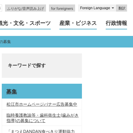
翻訳
ふりがな/音声読み上げ
for foreigners
観光・文化・スポーツ
産業・ビジネス
行政情報
の募集
キーワードで探す
募集
松江市ホームページバナー広告募集中
臨時養護教諭等・歯科衛生士(歯みがき
指導)の募集について
「まつえDANDAN食べきり運動協力