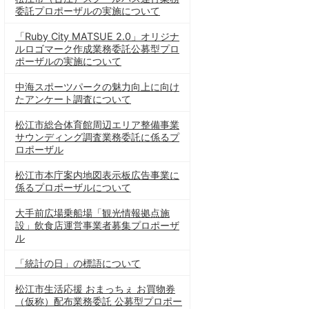
委託プロポーザルの実施について
「Ruby City MATSUE 2.0」オリジナ
ルロゴマーク作成業務委託公募型プロ
ポーザルの実施について
中海スポーツパークの魅力向上に向け
たアンケート調査について
松江市総合体育館周辺エリア整備事業
サウンディング調査業務委託に係るプ
ロポーザル
松江市本庁案内地図表示板広告事業に
係るプロポーザルについて
大手前広場乗船場「観光情報拠点施
設」飲食店運営事業者募集プロポーザ
ル
「統計の日」の標語について
松江市生活応援 おまっちぇ お買物券
（仮称）配布業務委託 公募型プロポー