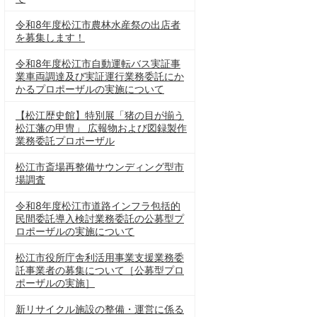
令和8年度松江市農林水産祭の出店者
を募集します！
令和8年度松江市自動運転バス実証事
業車両調達及び実証運行業務委託にか
かるプロポーザルの実施について
【松江歴史館】特別展「猪の目が揃う
松江藩の甲冑」 広報物および図録製作
業務委託プロポーザル
松江市斎場再整備サウンディング型市
場調査
令和8年度松江市道路インフラ包括的
民間委託導入検討業務委託の公募型プ
ロポーザルの実施について
松江市役所庁舎利活用事業支援業務委
託事業者の募集について［公募型プロ
ポーザルの実施］
新リサイクル施設の整備・運営に係る