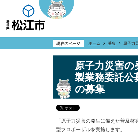
ホーム
募集
原子力
現在のページ
原子力災害の
製業務委託公
の募集
「原子力災害の発生に備えた普及啓
型プロポーザルを実施します。