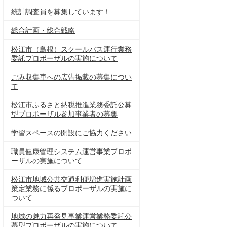
統計調査員を募集しています！
総合計画・総合戦略
松江市（島根）スクールバス運行業務
委託プロポーザルの実施について
ごみ収集車への広告掲載の募集につい
て
松江市ふるさと納税推進業務委託公募
型プロポーザル参加事業者の募集
学習スペースの開設にご協力ください
職員健康管理システム運営事業プロポ
ーザルの実施について
松江市地域公共交通利便増進実施計画
策定業務に係るプロポーザルの実施に
ついて
地域の魅力再発見事業運営業務委託公
募型プロポーザルの実施について