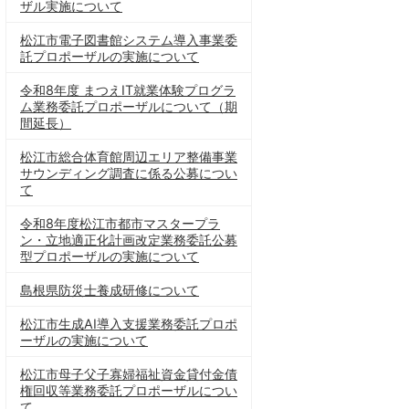
ザル実施について
松江市電子図書館システム導入事業委
託プロポーザルの実施について
令和8年度 まつえIT就業体験プログラ
ム業務委託プロポーザルについて（期
間延長）
松江市総合体育館周辺エリア整備事業
サウンディング調査に係る公募につい
て
令和8年度松江市都市マスタープラ
ン・立地適正化計画改定業務委託公募
型プロポーザルの実施について
島根県防災士養成研修について
松江市生成AI導入支援業務委託プロポ
ーザルの実施について
松江市母子父子寡婦福祉資金貸付金債
権回収等業務委託プロポーザルについ
て