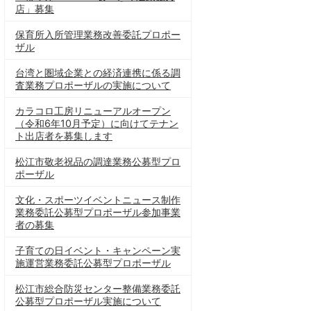
店」募集
保育所入所管理業務改善委託プロポー
ザル
台湾と圏域企業との経済連携に係る調
査業務プロポーザルの実施について
カラコロ工房リニューアルオープン
（令和6年10月予定）に向けてテナン
ト出店者を募集します
松江市敬老祝品の調達業務公募型プロ
ポーザル
文化・スポーツイベントニュース制作
業務委託公募型プロポーザル参加事業
者の募集
子育ての日イベント・キャンペーン実
施運営業務委託公募型プロポーザル
松江市総合防災センター整備業務委託
公募型プロポーザル実施について