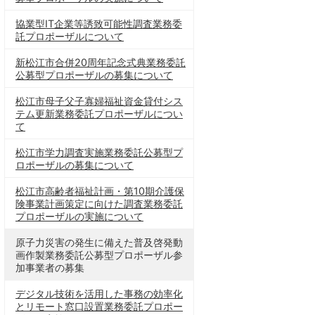
協業型IT企業等誘致可能性調査業務委
託プロポーザルについて
新松江市合併20周年記念式典業務委託
公募型プロポーザルの募集について
松江市母子父子寡婦福祉資金貸付シス
テム更新業務委託プロポーザルについ
て
松江市学力調査実施業務委託公募型プ
ロポーザルの募集について
松江市高齢者福祉計画・第10期介護保
険事業計画策定に向けた調査業務委託
プロポーザルの実施について
原子力災害の発生に備えた普及啓発動
画作製業務委託公募型プロポーザル参
加事業者の募集
デジタル技術を活用した事務の効率化
とリモート窓口設置業務委託プロポー