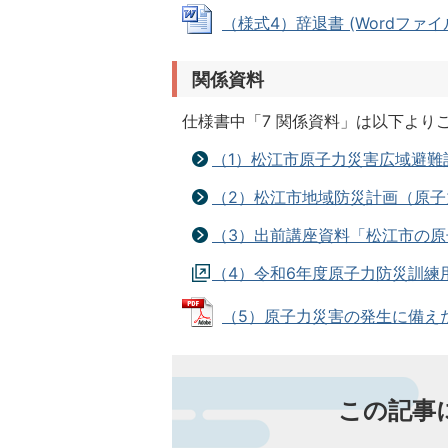
（様式4）辞退書 (Wordファイル: 
関係資料
仕様書中「7 関係資料」は以下より
（1）松江市原子力災害広域避難
（2）松江市地域防災計画（原子
（3）出前講座資料「松江市の
（4）令和6年度原子力防災訓練
（5）原子力災害の発生に備えた普
この記事