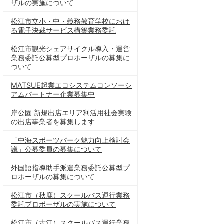
ザルの実施について
松江市立小・中・義務教育学校におけ
る電子決裁サービス構築業務委託
松江市観光シェアサイクル導入・運営
業務委託公募型プロポーザルの募集に
ついて
MATSUE起業エコシステムコンソーシ
アムパートナー企業募集中
岸公園 新規出店エリア利活用社会実験
の出店事業者を募集します
「中海スポーツパーク魅力向上検討会
議」公募委員の募集について
外国語指導助手派遣業務委託公募型プ
ロポーザルの募集について
松江市（秋鹿）スクールバス運行業務
委託プロポーザルの実施について
松江市（古江）スクールバス運行業務