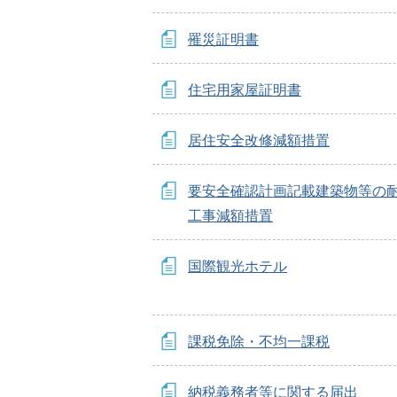
罹災証明書
住宅用家屋証明書
居住安全改修減額措置
要安全確認計画記載建築物等の
工事減額措置
国際観光ホテル
課税免除・不均一課税
納税義務者等に関する届出