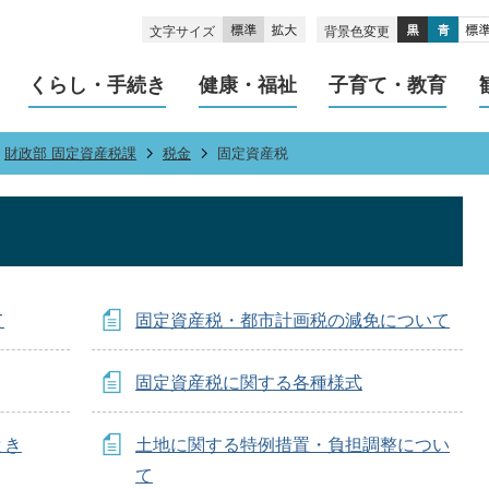
文字サイズ
背景色変更
くらし・手続き
健康・福祉
子育て・教育
財政部 固定資産税課
税金
固定資産税
て
固定資産税・都市計画税の減免について
固定資産税に関する各種様式
とき
土地に関する特例措置・負担調整につい
て