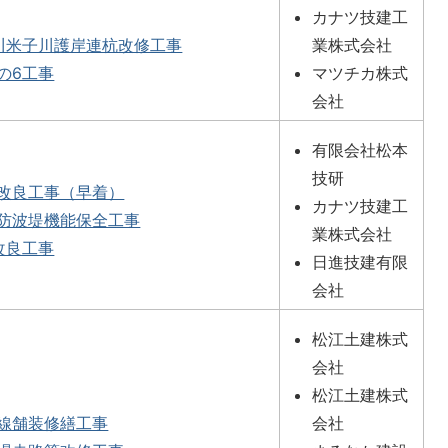
カナツ技建工
川米子川護岸連杭改修工事
業株式会社
の6工事
マツチカ株式
会社
有限会社松本
技研
改良工事（早着）
カナツ技建工
防波堤機能保全工事
業株式会社
改良工事
日進技建有限
会社
松江土建株式
会社
松江土建株式
線舗装修繕工事
会社