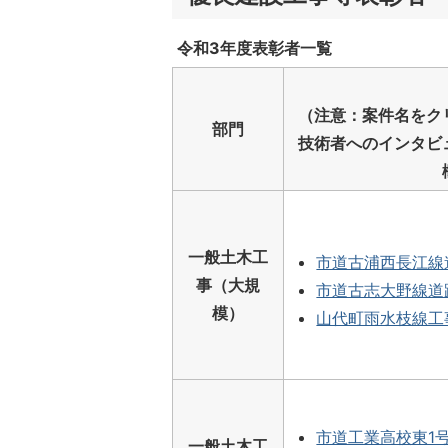
令和3年度表彰者一覧
（注意：案件名をク
部門
技術者へのインタビ
一般土木工
市道古浦西長江線
事（大規
市道古志大野線道
模）
山代町雨水枝線工
市道工業高校東1
一般土木工