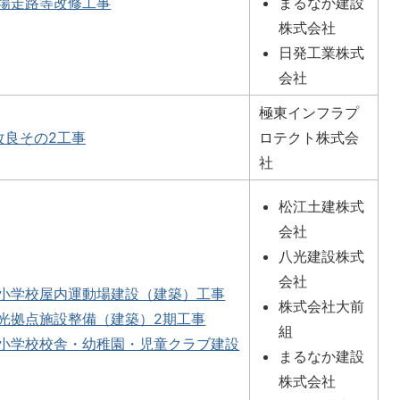
場走路等改修工事
まるなか建設
株式会社
日発工業株式
会社
極東インフラプ
改良その2工事
ロテクト株式会
社
松江土建株式
会社
八光建設株式
会社
小学校屋内運動場建設（建築）工事
株式会社大前
光拠点施設整備（建築）2期工事
組
小学校校舎・幼稚園・児童クラブ建設
まるなか建設
株式会社