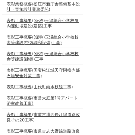
表彰業務概要(松江市新庁舎整備基本設
計・実施設計業務委託)
表彰工事概要((仮称)玉湯統合小学校屋
内運動場建設(建築)工事
表彰工事概要((仮称)玉湯統合小学校校
舎等建設(空気調和設備)工事)
表彰工事概要((仮称)玉湯統合小学校校
舎等建設(建築)工事
表彰工事概要(国宝松江城天守附櫓内部
石垣安全対策工事)
表彰工事概要(山代町雨水枝線工事)
表彰工事概要(市営大庭第1号アパート
浴室改善工事)
表彰工事概要(市道古浦西長江線道路改
良その20工事)
表彰工事概要(市道古志大野線道路改良