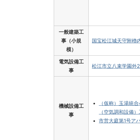
一般建築工
事（小規
国宝松江城天守附櫓
模）
電気設備工
松江市立八束学園外2
事
（仮称）玉湯統合
機械設備工
（空気調和設備）
事
市営大庭第1号ア