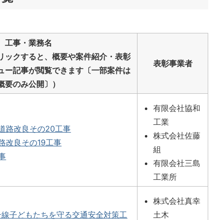
工事・業務名
リックすると、概要や案件紹介・表彰
表彰事業者
ュー記事が閲覧できます〔一部案件は
概要のみ公開〕）
有限会社協和
工業
道路改良その20工事
株式会社佐藤
路改良その19工事
組
事
有限会社三島
工業所
株式会社真幸
号線子どもたちを守る交通安全対策工
土木