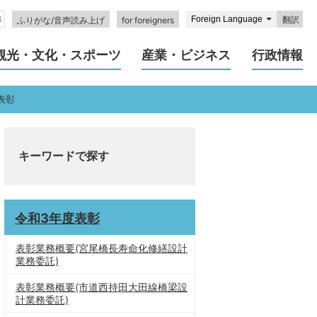
翻訳
ふりがな/音声読み上げ
for foreigners
観光・文化・スポーツ
産業・ビジネス
行政情報
表彰
キーワードで探す
令和3年度表彰
表彰業務概要(宮尾橋長寿命化修繕設計
業務委託)
表彰業務概要(市道西持田大田線橋梁設
計業務委託)