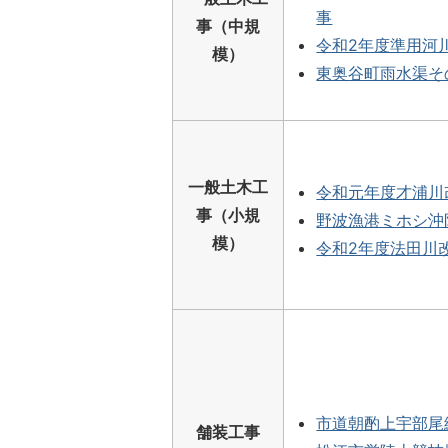
事
事（中規
令和2年度準用河
模）
東奥谷町雨水渠そ
一般土木工
令和元年度才浦川
事（小規
野波漁港ミホシ沖
模）
令和2年度法田川
市道朝酌上宇部尾
舗装工事