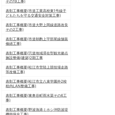
その19工事)
表彰工事概要(市道工業高校東1号線子
どもたちを守る交通安全対策工事)
表彰工事概要(市道大野上岡線道路改良
その2工事)
表彰工事概要(市道朝酌上宇部尾線舗装
修繕工事)
表彰工事概要(宍道地域滞在型観光拠点
施設整備(建築)2期工事
表彰工事概要(松江市営陸上競技場走路
等改修工事)
表彰工事概要(松江市立八束学園外2校
校内LAN整備工事)
表彰工事概要(東奥谷町雨水渠その6工
事)
表彰工事概要(野波漁港ミホシ沖防波堤
機能保全工事)