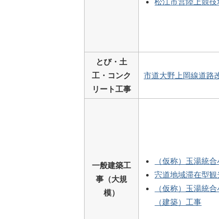
松江市営陸上競技
とび・土
工・コンク
市道大野上岡線道路
リート工事
（仮称）玉湯統合
一般建築工
宍道地域滞在型観
事（大規
（仮称）玉湯統合
模）
（建築）工事